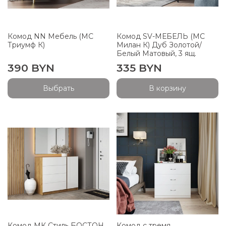
Комод NN Мебель (МС
Комод SV-МЕБЕЛЬ (МС
Триумф К)
Милан К) Дуб Золотой/
Белый Матовый, 3 ящ.
390 BYN
335 BYN
Выбрать
В корзину
Комод МК Стиль БОСТОН
Комод с тремя