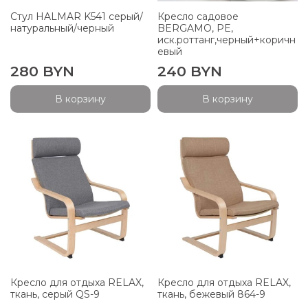
Стул HALMAR K541 серый/
Кресло садовое
натуральный/черный
BERGAMO, PE,
иск.роттанг,черный+коричн
евый
280 BYN
240 BYN
В корзину
В корзину
Кресло для отдыха RELAX,
Кресло для отдыха RELAX,
ткань, серый QS-9
ткань, бежевый 864-9