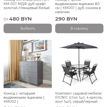
КМ-001 МДФ дуб крафт
выдвижными ящиками 80
золотой /глянцевый белый
см | КМ001 | дуб сонома в
наличии
480 BYN
290 BYN
От
Выбрать
В корзину
Комод с четырьмя
Комплект садовой мебели
выдвижными ящиками |
PICNIC (стол 1шт, 4 кресла,
КМ002 |
зонт 1шт), серый/черный