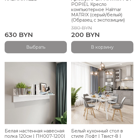
POPIEL Кресло
компьютерное Halmar
MATRIX (серый/белый)
(Образец с экспозиции)
380 BYN
630 BYN
200 BYN
Выбрать
В корзину
Белая настенная навесная
Белый кухонный стол в
полка 120см | ПН007-1200|
стиле Лофт | Твист-8 |