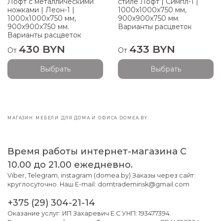
Лофт с металлическими
стиле Лофт | Симпл-1 |
ножками | Леон-1 |
1000х1000х750 мм,
1000х1000х750 мм,
900х900х750 мм.
900х900х750 мм.
Варианты расцветок
Варианты расцветок
430 BYN
433 BYN
От
От
Выбрать
Выбрать
МАГАЗИН МЕБЕЛИ ДЛЯ ДОМА И ОФИСА DOMEA.BY
Время работы интернет-магазина С
10.00 до 21.00 ежедневно.
Viber, Telegram, instagram (domea.by) Заказы через сайт:
круглосуточно. Наш E-mail: domtrademinsk@gmail.com
+375 (29) 304-21-14
Оказание услуг: ИП Захаревич Е.С УНП: 193477394.