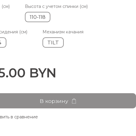
(см)
Высота с учетом спинки (см)
110-118
сидения (см)
Механизм качания
4
TILT
5.00 BYN
В корзину
вить в сравнение