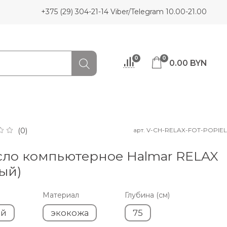
+375 (29) 304-21-14 Viber/Telegram 10.00-21.00
0
0
0.00 BYN
арт.
V-CH-RELAX-FOT-POPIEL
(0)
сло компьютерное Halmar RELAX
ый)
Материал
Глубина (см)
ый
экокожа
75