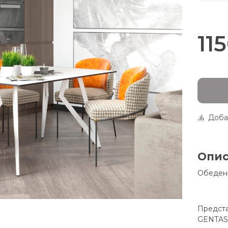
11
Доба
Опи
Обеденн
Предста
GENTAS!