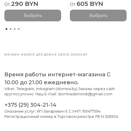
– устанавливать изделие вплотную или вблизи источников
290 BYN
605 BYN
От
От
тепла или отопления;
– передвигать, переносить мебель в нагруженном состоянии;
Выбрать
Выбрать
– перегружать выдвижные ящики более, чем на 15 кг;
– использовать изделие не по назначению.
МАГАЗИН МЕБЕЛИ ДЛЯ ДОМА И ОФИСА DOMEA.BY
Время работы интернет-магазина С
10.00 до 21.00 ежедневно.
Viber, Telegram, instagram (domea.by) Заказы через сайт:
круглосуточно. Наш E-mail: domtrademinsk@gmail.com
+375 (29) 304-21-14
Оказание услуг: ИП Захаревич Е.С УНП: 193477394.
Регистрационный номер в Торговом реестре РБ N 528304.