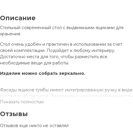
Описание
Стильный современный стол с выдвижными ящиками для
хранения.
Стол очень удобен и практичен в использовании за счет
своей комплектации. Подойдет к любому интерьеру.
Достаточно места для того, чтобы разместить все
необходимые вещи для работы.
Изделие можно собрать зеркально.
Фасады ящиков тумбы имеют интегрированную ручку в виде
скоса под 45 градусов. Фасад ящика над посадочным местом
Показать полностью
не имеет скоса и открывается за счет свеса фасада снизу.
Отзывы
Цвет каркаса
белый глянец
Отзывов еще никто не оставлял
Материал каркаса
ЛДСП