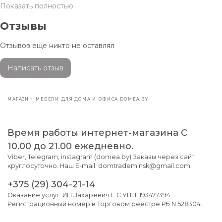
Показать полностью
Уникальная функциональность
: Стол оснащен
выдвижными
ящиками/полками с двусторонним доступом
. Это позволяет
Отзывы
использовать его для совместной работы или как элемент
зонирования помещения, обеспечивая удобный доступ к
Отзывов еще никто не оставлял
содержимому с обеих сторон.
Модель имеет
удобную надстройку
с полками, что
Написать отзыв
обеспечивает дополнительное место для хранения книг,
документов, декоративных элементов или установки
монитора, помогая поддерживать порядок на основной
МАГАЗИН МЕБЕЛИ ДЛЯ ДОМА И ОФИСА DOMEA.BY
рабочей поверхности.
Благодаря своим размерам и дизайну, стол подойдет как
Время работы интернет-магазина С
для работы за компьютером, так и для учебы или творчества,
10.00 до 21.00 ежедневно.
предлагая достаточно места для комфортного размещения
всех необходимых предметов.
Viber, Telegram, instagram (domea.by) Заказы через сайт:
круглосуточно. Наш E-mail: domtrademinsk@gmail.com
+375 (29) 304-21-14
Оказание услуг: ИП Захаревич Е.С УНП: 193477394.
Регистрационный номер в Торговом реестре РБ N 528304.
Материал
Материал столешницы:
ЛДСП