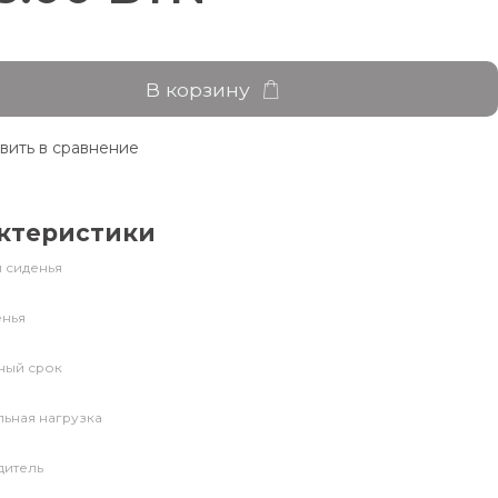
В корзину
вить в сравнение
ктеристики
 сиденья
енья
ный срок
ьная нагрузка
дитель