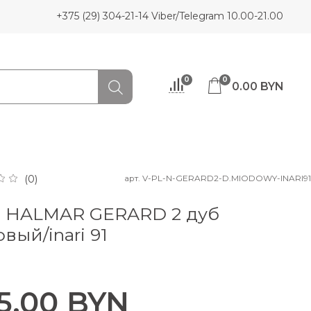
+375 (29) 304-21-14 Viber/Telegram 10.00-21.00
0
0
0.00 BYN
арт.
V-PL-N-GERARD2-D.MIODOWY-INARI91
(0)
л HALMAR GERARD 2 дуб
вый/inari 91
5.00 BYN