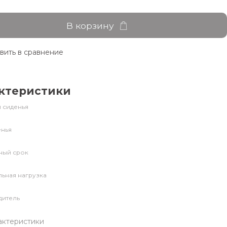
В корзину
вить в сравнение
ктеристики
 сиденья
енья
й
ный срок
ьная нагрузка
дитель
актеристики