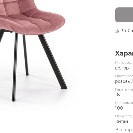
Доба
Хара
Материал
велюр
Цвет сид
розовы
Гарантий
18
Максимал
100
Произво
Китай
Все хар