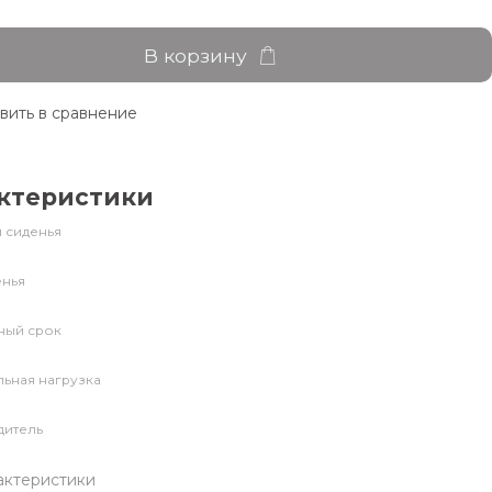
В корзину
вить в сравнение
ктеристики
 сиденья
енья
ный срок
ьная нагрузка
дитель
актеристики