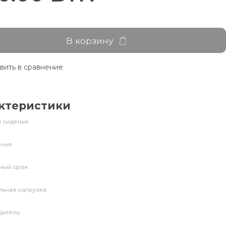
В корзину
вить в сравнение
ктеристики
 сиденья
енья
ный срок
ьная нагрузка
дитель