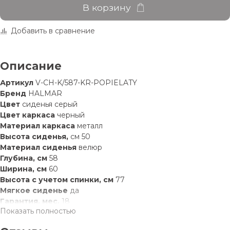
В корзину
Добавить в сравнение
Описание
Артикул
V-CH-K/587-KR-POPIELATY
Бренд
HALMAR
Цвет
сиденья
серый
Цвет каркаса
черный
Материал каркаса
металл
Высота сиденья,
см
50
Материал сиденья
велюр
Глубина, см
58
Ширина, см
60
Высота с учетом спинки, см
77
Мягкое сиденье
да
Гарантия, мес.
18
Показать полностью
Форма поставки
в разобранном виде