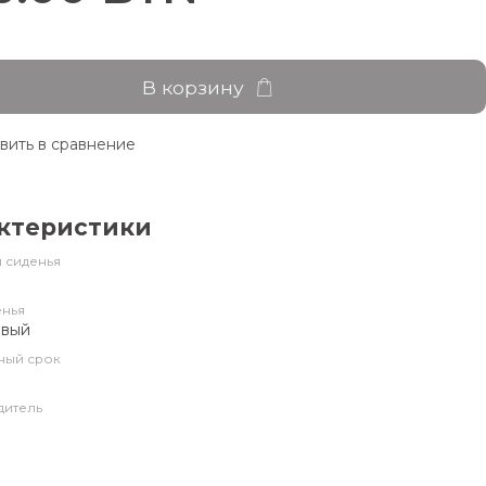
В корзину
вить в сравнение
ктеристики
 сиденья
енья
евый
ный срок
дитель