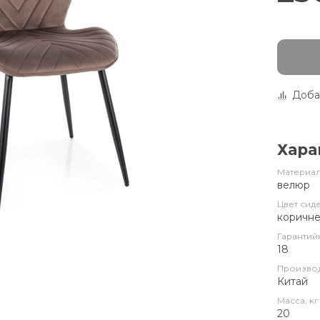
Доба
Хара
Материал
велюр
Цвет сид
коричн
Гарантий
18
Произво
Китай
Масса, кг
20