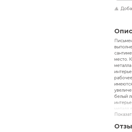
Доба
Опи
Письмен
выполне
сантиме
место. 
металла
интерье
рабочее
имеются
увеличе
белый л
интерье
металл 
Показат
Прост в 
Инструк
Отз
Характ