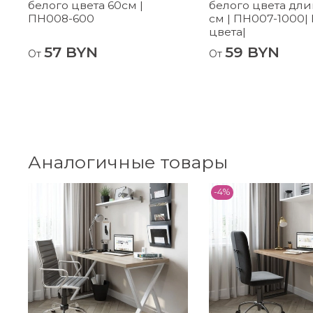
белого цвета 60см |
белого цвета дли
ПН008-600
см | ПН007-1000|
цвета|
57 BYN
59 BYN
От
От
Аналогичные товары
-4%