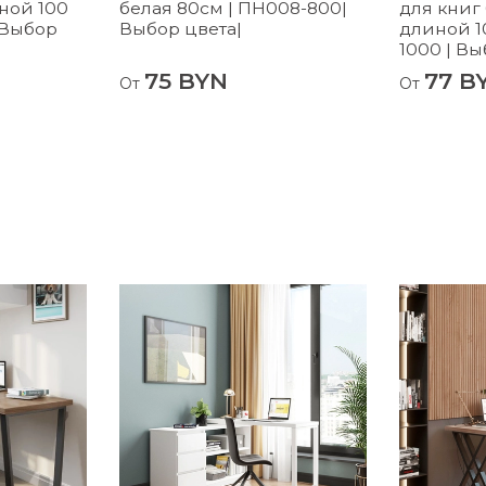
ной 100
белая 80см | ПН008-800|
для книг
 Выбор
Выбор цвета|
длиной 1
1000 | Вы
75 BYN
77 B
От
От
Не рек
– устан
отоплен
– перед
– испол