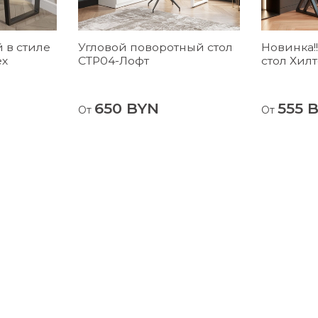
 в стиле
Угловой поворотный стол
Новинка!
ех
СТР04-Лофт
стол Хил
650 BYN
555 
От
От