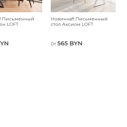
!! Письменный
Новинка!!! Письменный
С
тон LOFT
стол Аксиом LOFT
Л
ц
BYN
565 BYN
От