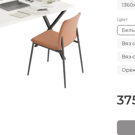
1360
Цвет
Белы
Вяз 
Орех
37