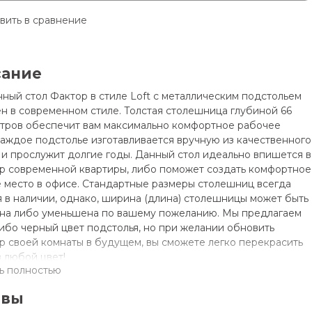
вить в сравнение
сание
ный стол Фактор в стиле Loft с металлическим подстольем
н в современном стиле.
Толстая столешница глубиной 66
тров обеспечит вам максимально комфортное рабочее
Каждое подстолье изготавливается вручную из качественного
 и прослужит долгие годы. Данный стол идеально впишется в
р современной квартиры, либо поможет создать комфортное
 место в офисе. Стандартные размеры столешниц всегда
 в наличии, однако, ширина (длина) столешницы может быть
на либо уменьшена по вашему пожеланию. Мы предлагаем
ибо черный цвет подстолья, но при желании обновить
р своей комнаты в будущем, вы сможете легко перекрасить
в любой цвет!
ь полностью
сборке!!!
ция по сборке идет в комплекте.
ывы
еристики: